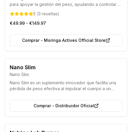
para apoyar la gestión del peso, ayudando a controlar el
apetito, mejorar el metabolismo y estabilizar los niveles
5
(
3
reseñas
)
de azúcar en sangre, facilitando un proceso de
adelgazamiento efectivo y saludable.
€49.99 - €149.97
Comprar
-
Moringa Actives Official Store
Producto 100% natural
Nano Slim
Nano Slim
Nano Slim es un suplemento innovador que facilita una
pérdida de peso efectiva al impulsar el cuerpo a un
estado de cetosis, donde utiliza la grasa acumulada
como fuente de energía principal en lugar de los
Comprar
-
Distribuidor Oficial
carbohidratos. Este producto natural ofrece una forma
sencilla y rápida de adelgazar, eludiendo las rigurosas
restricciones y las molestias típicas de las dietas
cetogénicas tradicionales, a la vez que proporciona
mayor vitalidad y una sensación general de bienestar.