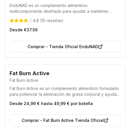
EnduNAD es un complemento alimenticio
multicomponente diseñado para ayudar a mantener
niveles óptimos de NAD+. Su formulación favorece el
4.8
(
15
reseñas
)
metabolismo energético normal, disminuye la fatiga y el
cansancio, y asiste en la correcta síntesis de la cisteína,
Desde €37.59
contribuyendo a una sensación renovada de vitalidad.
Comprar
-
Tienda Oficial EnduNAD
Envío rápido en 24 horas.
Producto de calidad superior.
Fat Burn Active
Fat Burn Active
Fat Burn Active es un complemento alimenticio formulado
para potenciar la eliminación de grasa corporal y ayudar
a conseguir una figura ideal, aprovechando la fuerza de
Desde 24,99 € hasta 49,99 € por botella
sus componentes naturales.
Comprar
-
Fat Burn Active Tienda Oficial