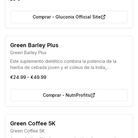
Comprar
-
Gluconix Official Site
Green Barley Plus
Green Barley Plus
Este suplemento dietético combina la potencia de la
hierba de cebada joven y el coleus de la India,
ofreciendo una solución natural para fomentar la pérdida
€24.99 - €49.99
de peso, la desintoxicación del organismo y la mejora de
la apariencia física.
Comprar
-
NutriProfits
Green Coffee 5K
Green Coffee 5K