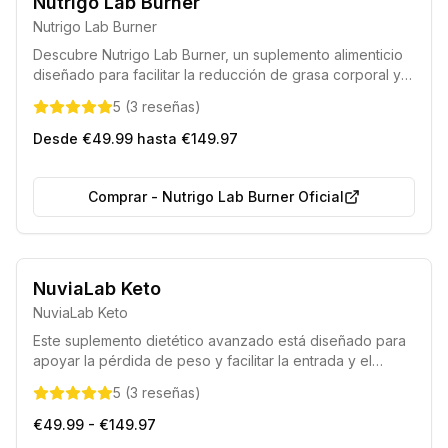
Nutrigo Lab Burner
Nutrigo Lab Burner
Descubre Nutrigo Lab Burner, un suplemento alimenticio
diseñado para facilitar la reducción de grasa corporal y
ayudarte a conseguir la figura deseada. Su fórmula única
5
(
3
reseñas
)
favorece una quema de calorías eficiente y una gestión
óptima del peso.
Desde €49.99 hasta €149.97
Comprar
-
Nutrigo Lab Burner Oficial
Formulado bajo la guía de nutricionistas expertos.
NuviaLab Keto
Elaborado con componentes completamente naturales.
NuviaLab Keto
Este suplemento dietético avanzado está diseñado para
apoyar la pérdida de peso y facilitar la entrada y el
mantenimiento del estado de cetosis. Formulado con
5
(
3
reseñas
)
ingredientes naturales, ayuda a controlar el apetito,
acelera el metabolismo y la quema de grasas, a la vez
€49.99 - €149.97
que proporciona un impulso de energía para optimizar