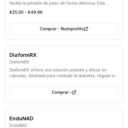
facilita la pérdida de peso de forma deliciosa. Esta
mezcla única acelera la quema de grasa, reduce la
€25.00 - €49.99
acumulación de lípidos y promueve una prolongada
sensación de saciedad, ayudando a esculpir la figura
soñada.
Comprar
-
Nutriprofits
Ahora disponible sin receta médica
Fórmula potente y eficaz
DiaformRX
DiaformRX
DiaformRX ofrece una solución potente y eficaz en
cápsulas, diseñada para combatir la diabetes, regular los
niveles de azúcar en sangre y ayudarte a llevar una vida
plena, sin necesidad de receta médica.
Comprar
-
Fórmula avanzada
Acción rápida
EnduNAD
EnduNAD