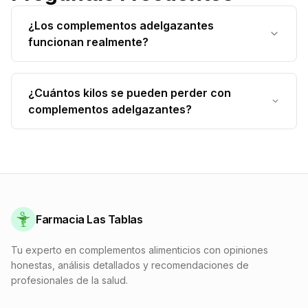
¿Los complementos adelgazantes
funcionan realmente?
Los complementos adelgazantes de calidad
pueden efectivamente ayudarte a perder peso
¿Cuántos kilos se pueden perder con
estimulando el metabolismo, reduciendo el
complementos adelgazantes?
apetito o favoreciendo la eliminación. Para
La pérdida de peso varía según cada persona y
resultados óptimos, deben combinarse con una
depende de numerosos factores (metabolismo,
alimentación equilibrada y actividad física
alimentación, actividad física). En general, se
regular.
observa una pérdida de 2 a 4 kg al mes
combinando complementos adelgazantes, dieta
Farmacia Las Tablas
adaptada y ejercicio regular.
Tu experto en complementos alimenticios con opiniones
honestas, análisis detallados y recomendaciones de
profesionales de la salud.