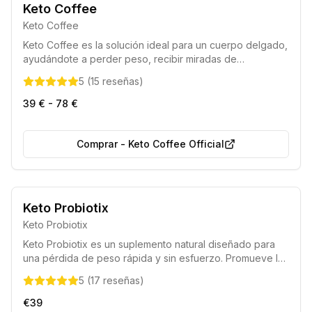
Certificado por la UE
Elección de los nutricionistas 2025
Keto Coffee
Keto Coffee
Keto Coffee es la solución ideal para un cuerpo delgado,
ayudándote a perder peso, recibir miradas de
admiración y mejorar la calidad de tu figura sin renunciar
5
(
15
reseñas
)
a tu estilo de vida habitual.
39 € - 78 €
Comprar
-
Keto Coffee Official
Entrega Segura
50% de Descuento
Keto Probiotix
Keto Probiotix
Keto Probiotix es un suplemento natural diseñado para
una pérdida de peso rápida y sin esfuerzo. Promueve la
producción de cuerpos cetónicos para quemar grasa,
5
(
17
reseñas
)
reducir el apetito y acelerar la digestión sin alterar tu
estilo de vida.
€39