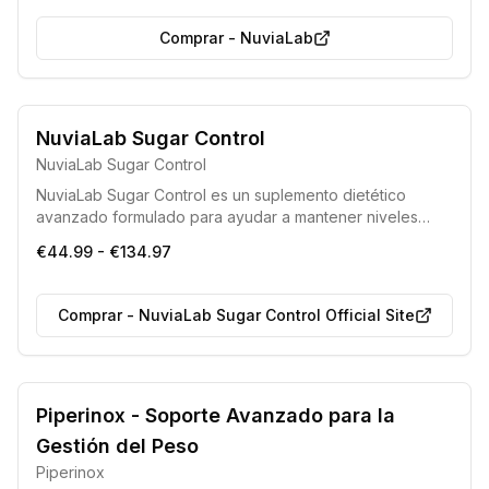
los resultados.
Comprar
-
NuviaLab
Fabricado bajo estrictos estándares de la Unión Europea.
NuviaLab Sugar Control
Producto sometido a rigurosas pruebas de laboratorio para
NuviaLab Sugar Control
garantizar su seguridad y eficacia.
NuviaLab Sugar Control es un suplemento dietético
avanzado formulado para ayudar a mantener niveles
saludables de azúcar en la sangre. Sus componentes
€44.99 - €134.97
activos trabajan para modular la glucosa, disminuir el
apetito y facilitar el control del peso, contribuyendo a un
metabolismo equilibrado.
Comprar
-
NuviaLab Sugar Control Official Site
Piperinox - Soporte Avanzado para la
Gestión del Peso
Piperinox