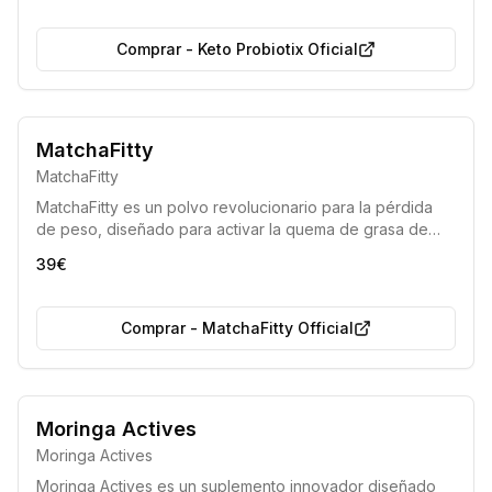
Comprar
-
Keto Probiotix Oficial
Bestseller 2025-2026
MatchaFitty
Eficiencia demostrada por los médicos
MatchaFitty
MatchaFitty es un polvo revolucionario para la pérdida
de peso, diseñado para activar la quema de grasa de
forma segura y efectiva, especialmente la grasa visceral,
39€
siguiendo los principios de la dieta cetogénica. Permite
adelgazar sin necesidad de ejercicio intenso y se ha
convertido en un éxito universal en el campo de la
Comprar
-
MatchaFitty Official
nutrición.
100% Natural
Sin Gluten
Moringa Actives
Moringa Actives
Moringa Actives es un suplemento innovador diseñado