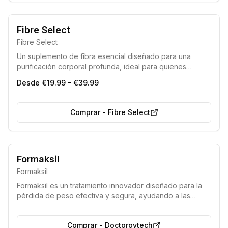
Fibre Select
Fibre Select
Un suplemento de fibra esencial diseñado para una
purificación corporal profunda, ideal para quienes
buscan una solución completa para eliminar toxinas y
Desde €19.99 - €39.99
mejorar el bienestar general.
Comprar
-
Fibre Select
Acción rápida
Producto seguro
Formaksil
Formaksil
Formaksil es un tratamiento innovador diseñado para la
pérdida de peso efectiva y segura, ayudando a las
personas a deshacerse del exceso de kilos con un solo
ciclo. Este suplemento natural promueve una reducción
Comprar
-
Doctorovtech
de peso saludable sin comprometer el bienestar general.