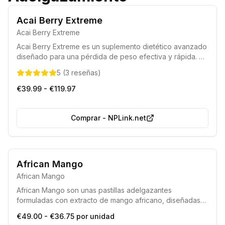
Acai Berry Extreme
Acai Berry Extreme
Acai Berry Extreme es un suplemento dietético avanzado
diseñado para una pérdida de peso efectiva y rápida. Su
fórmula única contiene una alta concentración de
5
(
3
reseñas
)
extracto de baya de Acai, facilitando la eliminación de
grasa y apoyando el bienestar general. Este producto
€39.99 - €119.97
ayuda a esculpir la figura deseada al acelerar el
metabolismo y controlar el apetito.
Comprar
-
NPLink.net
African Mango
African Mango
African Mango son unas pastillas adelgazantes
formuladas con extracto de mango africano, diseñadas
para complementar eficazmente cualquier dieta o
€49.00 - €36.75 por unidad
régimen enfocado en la pérdida de peso.