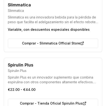
Composición con ingredientes naturales
Slimmatica
Efecto integral para la mejora de la salud
Slimmatica
Slimmatica es una innovadora bebida para la pérdida de
peso que facilita el adelgazamiento sin el efecto rebote.
Formulado con ingredientes naturales, ayuda a
Variable, con descuentos especiales disponibles
transformar la grasa en energía, eliminar toxinas y
líquidos, suprimir el apetito y mejorar el bienestar general.
Comprar
-
Slimmatica Official Store
Libre de Organismos Modificados Genéticamente (OMG)
Spirulin Plus
Apto para celíacos (Sin Gluten)
Spirulin Plus
Spirulin Plus es un innovador suplemento que combina
espirulina con otros componentes altamente efectivos.
Este producto natural ayuda a desacidificar el organismo,
€22.00 - €44.00
eliminar el exceso de líquidos y potenciar la vitalidad
general. Es una solución segura y eficiente para mejorar
el bienestar y el funcionamiento orgánico.
Comprar
-
Tienda Oficial Spirulin Plus