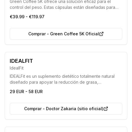
Green Coffee 5K ofrece una solución eficaz para el
control del peso. Estas cápsulas están diseñadas para
ayudar a las personas a reducir la grasa corporal,
€39.99 - €119.97
mejorar la confianza en sí mismas y optimizar la calidad
de vida combatiendo el sobrepeso de manera rápida y
eficiente.
Comprar
-
Green Coffee 5K Oficial
IDEALFIT
IdealFit
IDEALFit es un suplemento dietético totalmente natural
diseñado para apoyar la reducción de grasa,
especialmente cuando se combina con una dieta
29 EUR - 58 EUR
hipocalórica y un estilo de vida activo. Su fórmula ayuda
a quemar calorías, transformar la grasa en energía y
purificar el cuerpo de toxinas.
Comprar
-
Doctor Zakaria (sitio oficial)