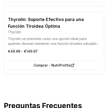
Thyrolin: Soporte Efectivo para una
Función Tiroidea Óptima
Thyrolin
Thyrolin se presenta como una opción ideal para
quienes desean mantener una función tiroidea saludable.
Su fórmula incorpora componentes naturales de alta
€49.99 - €149.97
eficacia y seguridad, que contribuyen a mejorar el
estado de ánimo y a gestionar el peso corporal de
manera efectiva.
Comprar
-
NutriProfits
Preguntas Frecuentes