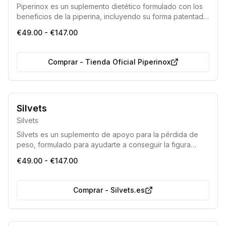
Piperinox es un suplemento dietético formulado con los
beneficios de la piperina, incluyendo su forma patentada
BioPerine®. Está diseñado para apoyar la pérdida de
€49.00 - €147.00
peso, estimular el metabolismo y optimizar la absorción
de nutrientes, ofreciendo una solución eficaz para
quienes buscan una silueta más esbelta.
Comprar
-
Tienda Oficial Piperinox
Producto con componentes totalmente naturales.
Silvets
Silvets
Silvets es un suplemento de apoyo para la pérdida de
peso, formulado para ayudarte a conseguir la figura
esbelta que siempre has deseado. Facilita el
€49.00 - €147.00
adelgazamiento, acelera el metabolismo, aumenta los
niveles de energía y previene la acumulación de grasa.
Comprar
-
Silvets.es